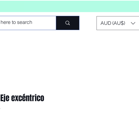
AUD (AU$)
 Eje excéntrico
B
io