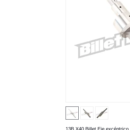
13B X40 Billet Eje excéntrico