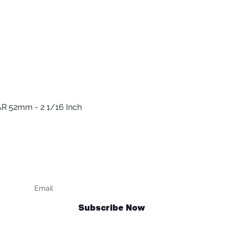
R 52mm - 2 1/16 Inch
Vista rápida
Keep up to date
F
Subscribe Now