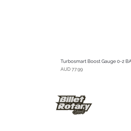
Turbosmart Boost Gauge 0-2 BA
Precio
AUD 77.99