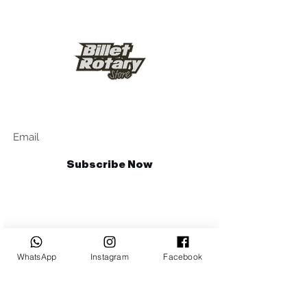
Keep up to date
Subscribe Now
Talk to us
sales@billetrotary.com.a
u
WhatsApp
Instagram
Facebook
Follow us